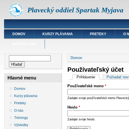
Plavecký oddiel Spartak Myjava
DOMOV
KURZY PLÁVANIA
PRETEKY
O 
NAPÍŠTE NÁM
Nachádzate sa tu
Vyhľadávanie
Domov
Hľadať
Používateľský účet
Primárne karty
Prihlásenie
(aktívna karta)
Požiadať nov
Hlavné menu
Používateľské meno
*
Domov
Kurzy plávania
Zadajte svoje používateľské meno Plavecký
Preteky
Heslo
*
O nás
Tréningy
Zadajte svoje heslo.
Výsledky