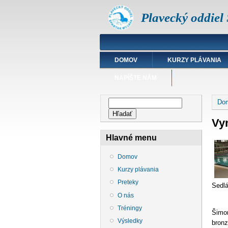
Plavecký oddiel
DOMOV
KURZY PLÁVANIA
NAPÍŠTE NÁM
Nac
Vyhľadávanie
Do
Hľadať
Vyn
Hlavné menu
Domov
Kurzy plávania
Preteky
Sedlá
O nás
Tréningy
Šimon
Výsledky
bronz