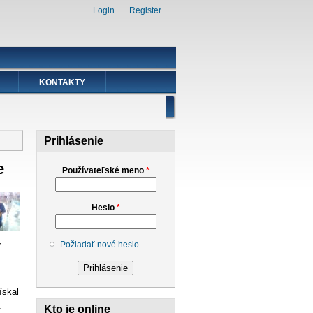
Login
Register
KONTAKTY
Prihlásenie
e
Používateľské meno
*
Heslo
*
,
Požiadať nové heslo
ískal
.
Kto je online