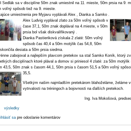
l Sedlák sa v disciplíne 50m znak umiestnil na 11. mieste, 50m prsia na 9. m
 voľný spôsob tiež na 9. mieste.
ajúce umiestnenia pre Myjavu vyplávali Alex , Dianka a Samko .
Alex Ludvig vyplával zlato za 50m voľný spôsob v
čase 37,1, 50m znak doplával na 4.mieste, v 50m
prsia bol však diskvalifikovaný .
Dianka Pastieriková získala 2 zlaté: 50m voľný
spôsob čas 40,4 a 50m motýlik čas 54,8, 50m
skončila desiata a 50m prsia siedma.
énne zabojoval a najlepším plavcom pretekov sa stal Samko Koník, ktorý zví
etkých disciplínach ktoré plával a domov si priniesol 4 zlaté: za 50m motýlik 
 43,5, 50m znak s časom 44,1, 50m prsia s časom 51,5 a 50m voľný spôso
35,5.
Všetkým našim najmladším pretekárom blahoželáme, želáme v
vytrvalosti na tréningoch a bojovnosti na ďalších pretekoch.
Ing. Iva Mokošová, preds
:
výsledky
ihlásiť sa
pre odoslanie komentárov