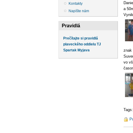
Danie
Kontakty
a 50m
Napíšte nám
Vynik
Pravidlá
Prečítajte si pravidlá
plaveckého oddielu TJ
znak 
Spartak Myjava
Suver
vo vš
časom
Tags
Pr