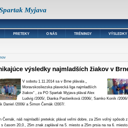
 Spartak Myjava
PRETEKY
O NÁS
TRÉNINGY
VÝSLEDKY
hádzate sa tu
mov
ikajúce výsledky najmladších žiakov v Brn
V sobotu 1.11.2014 sa v Brne plávala „
Moravskosliezska plavecká liga najmladších
žiakov“ , za PO Spartak Myjava plával Alex
Ludvig /2005/, Dianka Pastieriková /2006/, Samko Koník /2006/
k Daniel /2006/ a Šimon Černák /2007/.
 Černák, náš najmladší pretekár, plával veľmi dobre, za 25m voľný spôsob z
 s časom 20,0., 25m znak zaplával na 5. miesto a 25m prsia na na 6. miesto