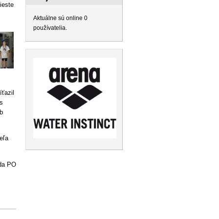
ieste
Aktuálne sú online 0
používatelia.
ťazil
s
b
eľa
eda PO