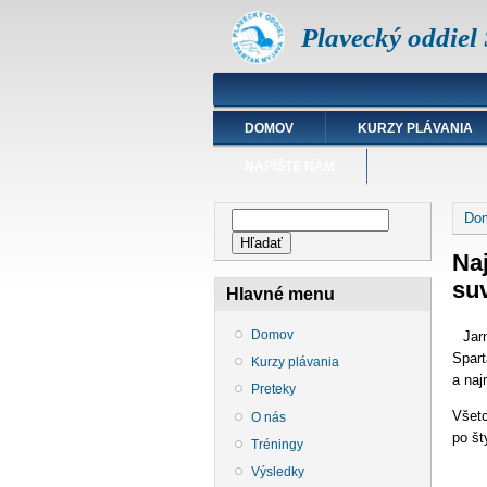
Plavecký oddiel
DOMOV
KURZY PLÁVANIA
NAPÍŠTE NÁM
Nac
Vyhľadávanie
Do
Hľadať
Naj
su
Hlavné menu
Domov
Jar
Spart
Kurzy plávania
a naj
Preteky
Všetc
O nás
po št
Tréningy
Výsledky