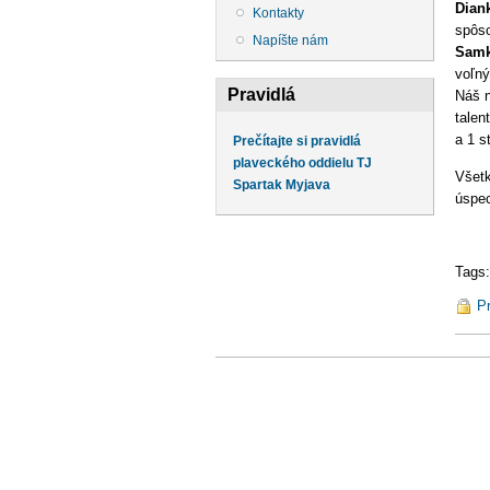
Diank
Kontakty
spôso
Napíšte nám
Samk
voľný
Pravidlá
Náš n
talen
a 1 s
Prečítajte si pravidlá
plaveckého oddielu TJ
Všet
Spartak Myjava
úspe
Tags
Pr