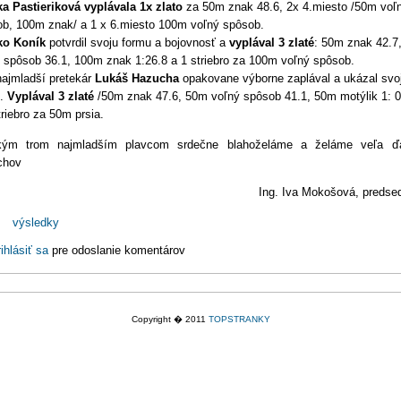
a Pastieriková vyplávala 1x zlato
za 50m znak 48.6, 2x 4.miesto /50m voľ
b, 100m znak/ a 1 x 6.miesto 100m voľný spôsob.
o Koník
potvrdil svoju formu a bojovnosť a
vyplával 3 zlaté
: 50m znak 42.7
 spôsob 36.1, 100m znak 1:26.8 a 1 striebro za 100m voľný spôsob.
ajmladší pretekár
Lukáš Hazucha
opakovane výborne zaplával a ukázal svo
t.
Vyplával 3 zlaté
/50m znak 47.6, 50m voľný spôsob 41.1, 50m motýlik 1: 0
triebro za 50m prsia.
kým trom najmladším plavcom srdečne blahoželáme a želáme veľa ďa
chov
Ing. Iva Mokošová, preds
:
výsledky
ihlásiť sa
pre odoslanie komentárov
Copyright � 2011
TOPSTRANKY