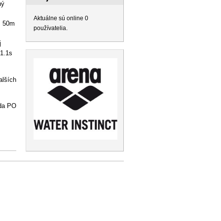
ný
Aktuálne sú online 0
, 50m
používatelia.
j
1.1s
lších
eda PO