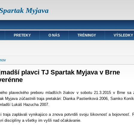
 Spartak Myjava
PRETEKY
O NÁS
TRÉNINGY
VÝSLEDKY
hádzate sa tu
mov
madší plavci TJ Spartak Myjava v Brne
verénne
ného plaveckého preboru mladších žiakov v sobotu 21.3.2015 v Brne sa 
ak Myjava zúčastnili traja pretakári: Dianka Pastieriková 2006, Samko Koní
mladší Lukáš Hazucha 2007.
i traja zaplávali vynikajúco a znova potvrdili svoju šikovnosť a bojovnosť. P
yri disciplíny a všetky im vyšli nad očakávanie.