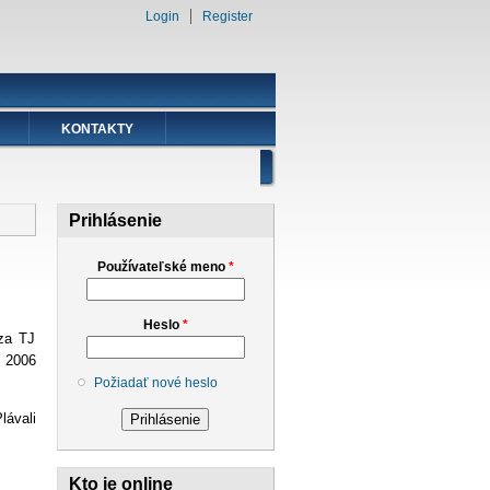
Login
Register
KONTAKTY
Prihlásenie
Používateľské meno
*
Heslo
*
za TJ
k 2006
Požiadať nové heslo
lávali
Kto je online